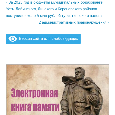
Предыдущая
За 2025 год в бюджеты муниципальных образований
Навигация
запись:
Усть-Лабинского, Динского и Кореновского районов
по
поступило около 5 млн рублей туристического налога
Следующая
2 административных правонарушения
записям
запись:
Версия сайта для слабовидящих