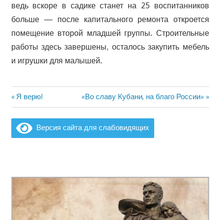
ведь вскоре в садике станет на 25 воспитанников
больше — после капитального ремонта откроется
помещение второй младшей группы. Строительные
работы здесь завершены, осталось закупить мебель
и игрушки для малышей.
Предыдущая
Следующая
Я верю!
«Во славу Кубани, на благо России»
Навигация
запись:
запись:
по
Версия сайта для слабовидящих
записям