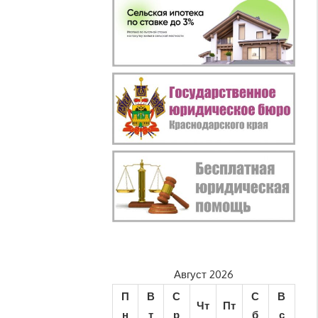
Август 2026
П
В
С
С
В
Чт
Пт
н
т
р
б
с