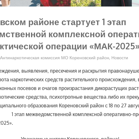
вском районе стартует 1 этап
мственной комплексной операт
ктической операции «МАК-2025
Антинаркотическая комиссия МО Кореновский район
,
Новости
еждения, выявления, пресечения и раскрытия правонаруш
рота наркотических средств растительного происхождения,
конных посевов и очагов произрастания дикорастущих раст
отические средства, психотропные вещества либо их прек
ципального образования Кореновский район с 18 по 27 авгу
 этап межведомственной комплексной оперативно-про
025».
Уважаемые жители Кореновского района!