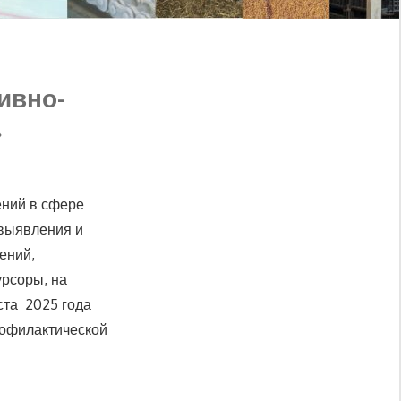
ивно-
»
ений в сфере
 выявления и
ений,
урсоры, на
ста 2025 года
филактической