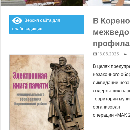
В Корено
Версия сайта для
слабовидящих
межведо
профила
18.08.2025
В целях предупр
незаконного обо
ликвидации неза
содержащих нарк
территории муни
организован 1
операции «МАК 2