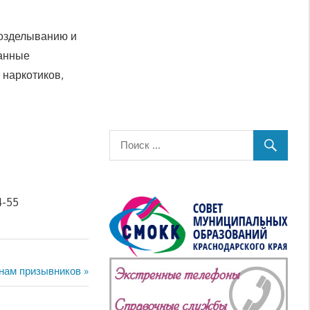
возделыванию и
занные
 наркотиков,
4-55
нам призывников