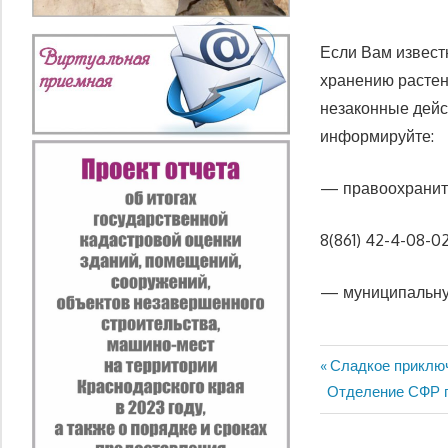
Если Вам извест
хранению растен
незаконные дейс
информируйте:
— правоохранит
8(861) 42-4-08-0
— муниципальную
Предыдущая
Сладкое приключ
Навигация
Следующая
запись:
Отделение СФР п
по
запись: