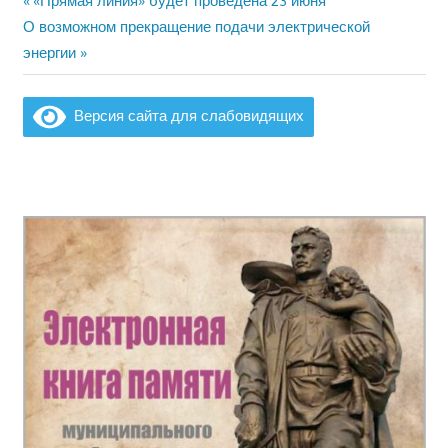
«Прямая линия» будет проведена 23 июня
Навигация
Следующая
запись:
О возможном прекращение подачи электрической
по
запись:
энергии
записям
Версия сайта для слабовидящих