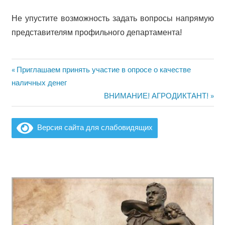
Не упустите возможность задать вопросы напрямую
представителям профильного департамента!
Предыдущая
Приглашаем принять участие в опросе о качестве
Навигация
запись:
наличных денег
по
Следующая
ВНИМАНИЕ! АГРОДИКТАНТ!
запись:
записям
Версия сайта для слабовидящих