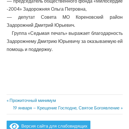
— председатель общественного фонда «Милосердие
-2004» Задорожняя Ольга Петровна,
— депутат Совета МО Кореновский район
Задорожний Дмитрий Юрьевич.
Группа «Седьмая печать» выражает благодарность
Задорожнему Дмитрию Юрьевичу за оказываемую ей
помощь и поддержку.
Предыдущая
Прожиточный минимум
Навигация
запись:
Следующая
19 января – Крещение Господне, Святое Богоявление
по
запись:
записям
Версия сайта для слабовидящих