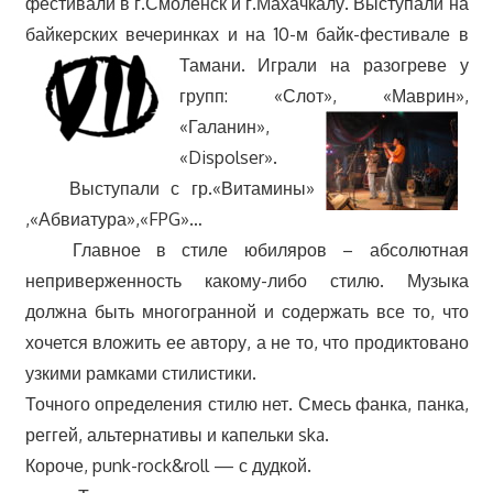
фестивали в г.Смоленск и г.Махачкалу. Выступали на
байкерских вечеринках и на 10-м байк-фестивале в
Тамани. И
грали на разогреве у
групп: «Слот», «Маври
н»,
«Галанин»,
«Dispolser».
Выступали с гр.«Витамины»
,«Абвиатура»,«FPG»…
Главное в стиле юбиляров – абсолютная
неприверженность какому-либо стилю. Музыка
должна быть многогранной и содержать все то, что
хочется вложить ее автору, а не то, что продиктовано
узкими рамками стилистики.
Точного определения стилю нет. Смесь фанка, панка,
реггей, альтернативы и капельки ska.
Короче, punk-rock&roll — с дудкой.