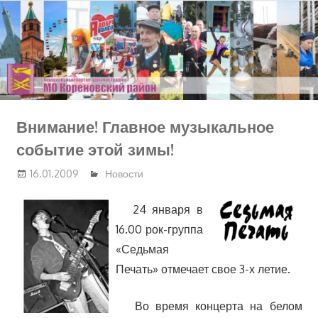
Перейти
к
содержимому
Внимание! Главное музыкальное
событие этой зимы!
16.01.2009
Новости
24 января в
16.00 рок-группа
«Седьмая
Печать» отмечает свое 3-х летие.
Во время концерта на белом