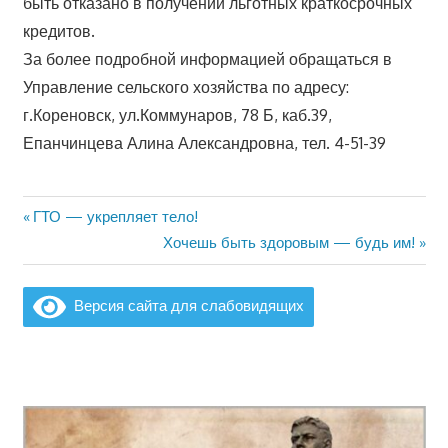
быть отказано в получении льготных краткосрочных
кредитов.
За более подробной информацией обращаться в
Управление сельского хозяйства по адресу:
г.Кореновск, ул.Коммунаров, 78 Б, каб.39,
Епанчинцева Алина Александровна, тел. 4-51-39
Предыдущая
ГТО — укрепляет тело!
Навигация
запись:
Следующая
Хочешь быть здоровым — будь им!
по
запись:
записям
Версия сайта для слабовидящих