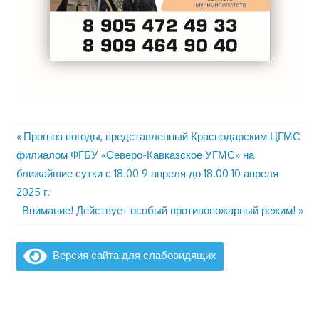
Предыдущая
Прогноз погоды, представленный Краснодарским ЦГМС
Навигация
запись:
филиалом ФГБУ «Северо-Кавказское УГМС» на
по
ближайшие сутки с 18.00 9 апреля до 18.00 10 апреля
2025 г.:
записям
Следующая
Внимание! Действует особый противопожарный режим!
запись:
Версия сайта для слабовидящих