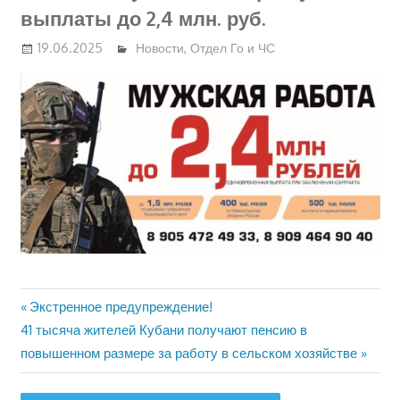
выплаты до 2,4 млн. руб.
19.06.2025
Новости
,
Отдел Го и ЧС
Предыдущая
Экстренное предупреждение!
Навигация
Следующая
запись:
41 тысяча жителей Кубани получают пенсию в
по
запись:
повышенном размере за работу в сельском хозяйстве
записям