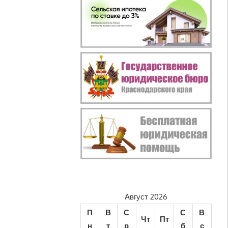
Август 2026
П
В
С
С
В
Чт
Пт
н
т
р
б
с