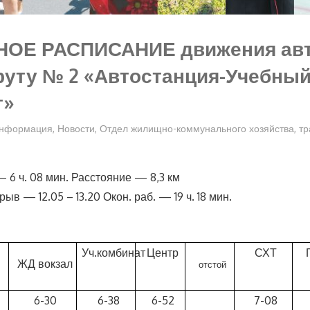
ОЕ РАСПИСАНИЕ движения авт
руту № 2 «Автостанция-Учебны
т»
нформация
,
Новости
,
Отдел жилищно-коммунального хозяйства, тр
 6 ч. 08 мин. Расстояние — 8,3 км
в — 12.05 – 13.20 Окон. раб. — 19 ч. 18 мин.
Уч.комбинат
Центр
СХТ
ЖД вокзал
отстой
6-30
6-38
6-52
7-08