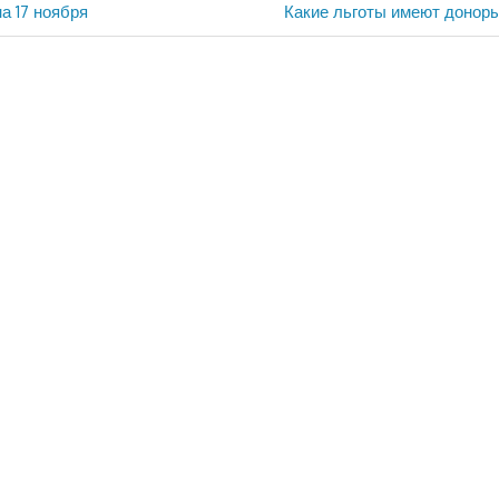
Следующая
а 17 ноября
Какие льготы имеют доноры
запись: