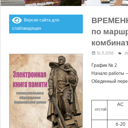
ВРЕМЕНН
Версия сайта для
слабовидящих
по марш
комбина
16.11.2016
И
График № 2
Начало работы —
Обеденный переры
АС
отстой
6-20