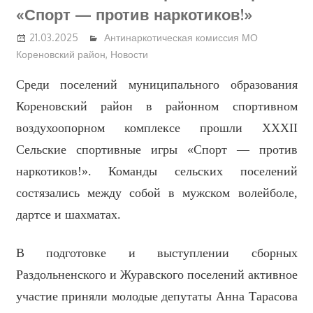
«Спорт — против наркотиков!»
21.03.2025
Антинаркотическая комиссия МО
Кореновский район
,
Новости
С
реди поселений муниципального образования
Кореновский район в районном спортивном
воздухоопорном комплексе
про
шли
XXXII
Сельски
е
спортивны
е
игр
ы
«Спорт — против
наркотиков!». Команды сельских поселений
состязались между собой в мужском волейболе,
дартсе и шахматах.
В подготовке и выступлении сборных
Раздольненского и Журавского поселений активное
участие приняли молодые депутаты Анна Тарасова