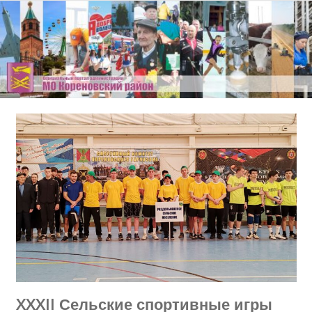
Перейти
к
содержимому
XXXII Сельские спортивные игры