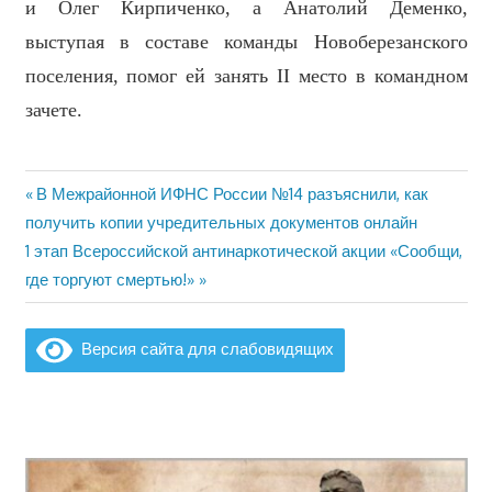
и Олег Кирпиченко, а Анатолий Деменко,
выступая в составе команды Новоберезанского
поселения, помог ей занять II место в командном
зачете.
Предыдущая
В Межрайонной ИФНС России №14 разъяснили, как
Навигация
запись:
получить копии учредительных документов онлайн
по
Следующая
1 этап Всероссийской антинаркотической акции «Сообщи,
запись:
где торгуют смертью!»
записям
Версия сайта для слабовидящих