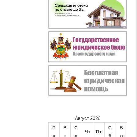
Август 2026
П
В
С
С
В
Чт
Пт
н
т
р
б
с