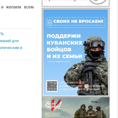
 и желаем всем
6%
еваний для
ропическим и