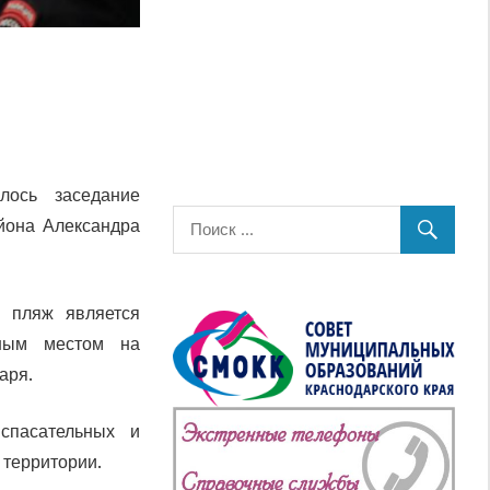
лось заседание
айона Александра
й пляж является
нным местом на
аря.
спасательных и
 территории.