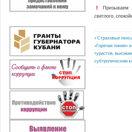
Призываем ж
светлого, споко
Предыдущая
Страховые пенси
Навигация
Следующая
запись:
«Горячая линия» 
по
запись:
туристов, выезжаю
субтропическим 
записям