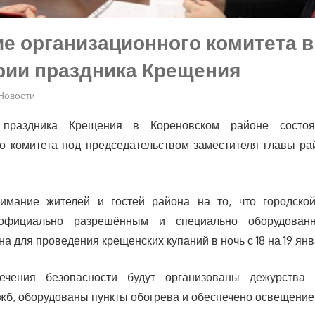
е организационного комитета в
рии праздника Крещения
Новости
праздника Крещения в Кореновском районе состоя
о комитета под председательством заместителя главы р
мание жителей и гостей района на то, что городско
официально разрешённым и специально оборудова
а для проведения крещенских купаний в ночь с 18 на 19 янв
ечения безопасности будут организованы дежурства 
жб, оборудованы пункты обогрева и обеспечено освещение