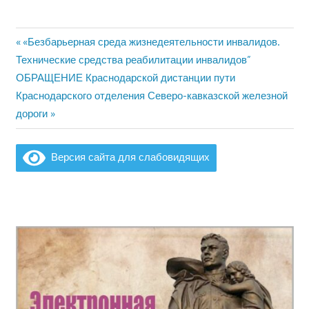
Предыдущая
«Безбарьерная среда жизнедеятельности инвалидов.
Навигация
запись:
Технические средства реабилитации инвалидов”
по
Следующая
ОБРАЩЕНИЕ Краснодарской дистанции пути
запись:
Краснодарского отделения Северо-кавказской железной
записям
дороги
Версия сайта для слабовидящих